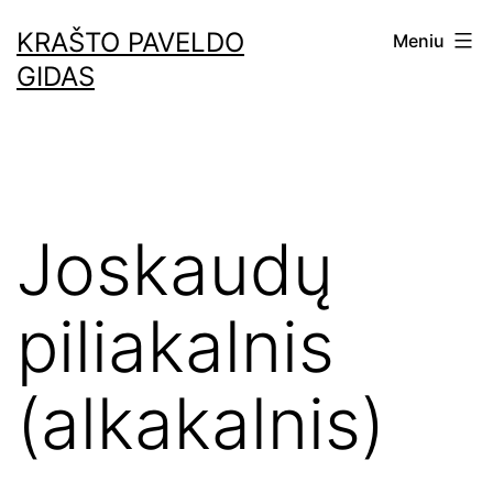
Eiti
KRAŠTO PAVELDO
Meniu
prie
GIDAS
turinio
Joskaudų
piliakalnis
(alkakalnis)