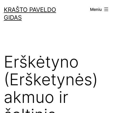
Eiti
KRAŠTO PAVELDO
Meniu
prie
GIDAS
turinio
Erškėtyno
(Eršketynės)
akmuo ir